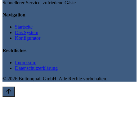
Schnellerer Service, zufriedene Gäste.
Navigation
Startseite
Das System
Konfigurator
Rechtliches
Impressum
Datenschutzerklärung
©
2026
Buttonquail GmbH. Alle Rechte vorbehalten.